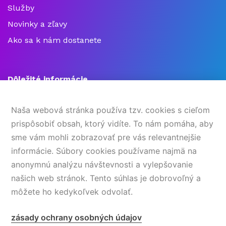
Služby
Novinky a zľavy
Ako sa k nám dostanete
Dôležité informácie
Všeobecné pravidlá súťaží na sociálnych sieťach
Naša webová stránka používa tzv. cookies s cieľom
Otváracie hodiny
prispôsobiť obsah, ktorý vidíte. To nám pomáha, aby
Kontakty
sme vám mohli zobrazovať pre vás relevantnejšie
informácie. Súbory cookies používame najmä na
Ochrana osobných údajov
anonymnú analýzu návštevnosti a vylepšovanie
Návštevný poriadok
našich web stránok. Tento súhlas je dobrovoľný a
O nás
môžete ho kedykoľvek odvolať.
Cookies
zásady ochrany osobných údajov